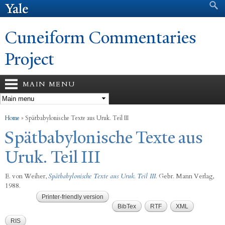
Search form
Search
Skip to
main
content
Cuneiform Commentaries
Project
MAIN MENU
You are here
Home
»
Spätbabylonische Texte aus Uruk. Teil III
Spätbabylonische Texte aus
Uruk. Teil III
E. von Weiher
,
Spätbabylonische Texte aus Uruk. Teil III
. Gebr. Mann Verlag,
1988.
Printer-friendly version
BibTex
RTF
XML
RIS